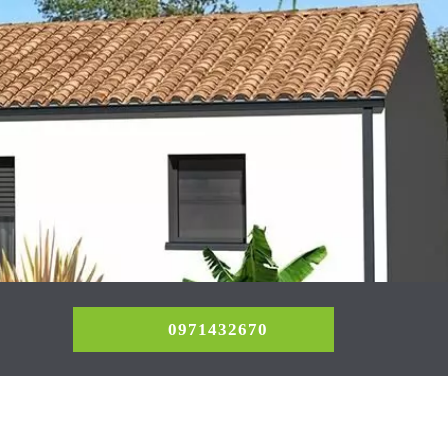
0971432670
0971432670