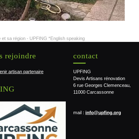
 et sa région - UPFING *English speaking
 rejoindre
contact
nir artisan partenaire
UPFING
Devis Artisans rénovation
6 rue Georges Clemenceau,
ING
11000 Carcassonne
mail :
info@upfing.org