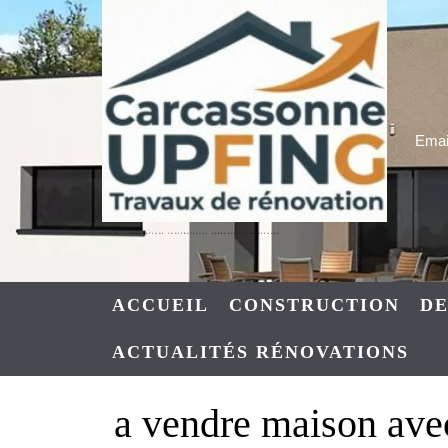
Skip
to
content
Email
UPFING : RENOVATIONS CONSTRUCTIONS NARBONNE – CARCASSONNE
ACCUEIL
CONSTRUCTION
DE
ACTUALITÉS RÉNOVATIONS
a vendre maison ave