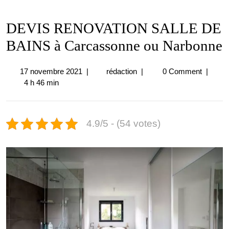
DEVIS RENOVATION SALLE DE
BAINS à Carcassonne ou Narbonne
17
DEVIS
17 novembre 2021
|
rédaction
|
0 Comment
|
novembre
RENOVATION
4 h 46 min
2021
SALLE
DE
BAINS
4.9/5 - (54 votes)
à
Carcassonne
ou
Narbonne