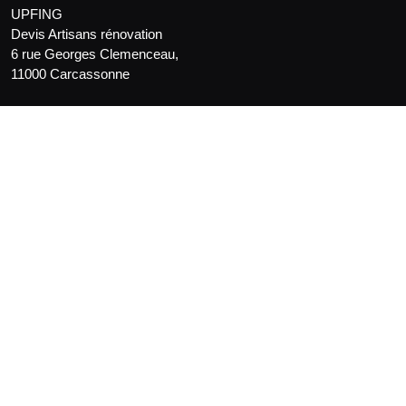
UPFING
Devis Artisans rénovation
6 rue Georges Clemenceau,
11000 Carcassonne
mail :
info@upfing.org
Magazine sur la maison
maison écologique
décoration
viager Aude
estimation de maison
Chasseur immobilier Aude