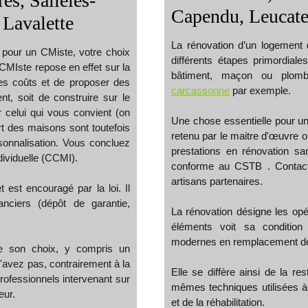
s, Sallèles-
Capendu, Leucate
 Lavalette
La rénovation d’un logement
 pour un CMiste, votre choix
différents étapes primordiale
CMIste repose en effet sur la
bâtiment, maçon ou plomb
 les coûts et de proposer des
carcassonne
par exemple.
nt, soit de construire sur le
 celui qui vous convient (on
Une chose essentielle pour un p
rt des maisons sont toutefois
retenu par le maitre d'œuvre o
onnalisation. Vous concluez
prestations en rénovation sa
dividuelle (CCMI).
conforme au CSTB . Contacte
artisans partenaires.
est encouragé par la loi. Il
anciers (dépôt de garantie,
La rénovation désigne les opé
éléments voit sa condition a
modernes en remplacement d
de son choix, y compris un
'avez pas, contrairement à la
Elle se diffère ainsi de la re
professionnels intervenant sur
mêmes techniques utilisées à l
eur.
et de la réhabilitation.