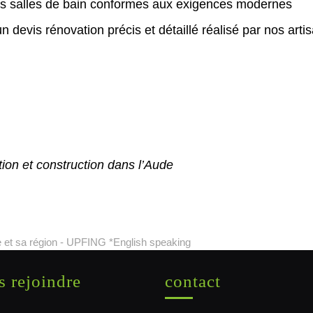
es salles de bain conformes aux exigences modernes
un devis rénovation précis et détaillé réalisé par nos art
ion et construction dans l’Aude
 et sa région - UPFING *English speaking
 rejoindre
contact