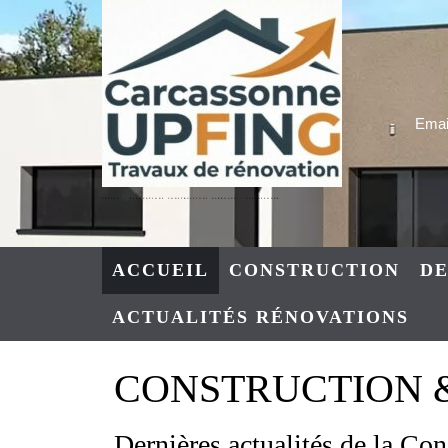
Skip
to
content
Email
UPFING : RENOVATIONS CONSTRUCTIONS NARBONNE – CARCASSONNE
ACCUEIL
CONSTRUCTION
DE
ACTUALITÉS RÉNOVATIONS
CONSTRUCTION & R
Dernières actualités de la Co