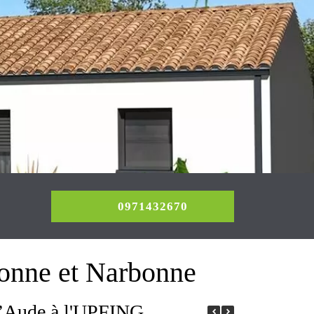
0971432670
0971432670
ne et Narbonne
 l’Aude à l'UPFING