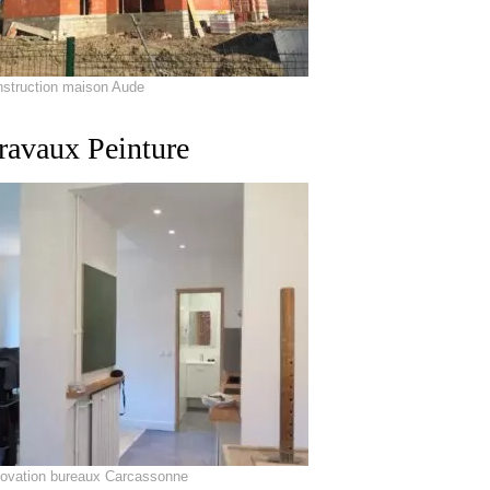
nstruction maison Aude
ravaux Peinture
novation bureaux Carcassonne