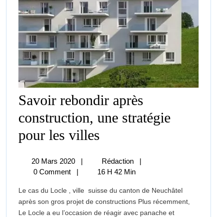
Savoir rebondir après
construction, une stratégie
Savoir
pour les villes
Rebondir
Après
Construction,
20
Savoir
20 Mars 2020
|
Rédaction
|
Une
Mars
Rebondir
0 Comment
|
16 H 42 Min
Stratégie
2020
Après
Pour
Le cas du Locle , ville suisse du canton de Neuchâtel
Construction,
Les
après son gros projet de constructions Plus récemment,
Une
Villes
Le Locle a eu l’occasion de réagir avec panache et
Stratégie