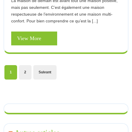
La maison de demain est avant tout une maison positive,
Demain,
?
mais pas seulement. C’est également une maison
Une
respectueuse de l’environnement et une maison multi-
Maison
confort. Pour bien comprendre ce qu’est la [...]
Durable
?
View
View More
More
Pagination
1
2
Suivant
des
publications