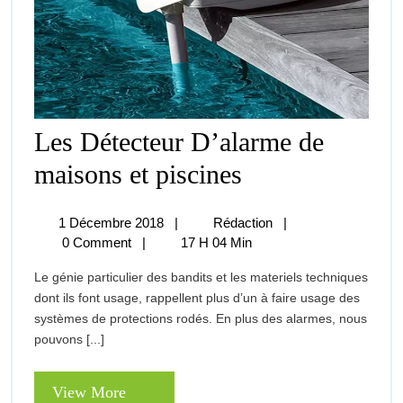
Les Détecteur D’alarme de
Les
maisons et piscines
Détecteur
D’alarme
De
1
Les
1 Décembre 2018
|
Rédaction
|
Maisons
Décembre
Détecteur
0 Comment
|
17 H 04 Min
Et
2018
D’alarme
Piscines
Le génie particulier des bandits et les materiels techniques
De
dont ils font usage, rappellent plus d’un à faire usage des
Maisons
systèmes de protections rodés. En plus des alarmes, nous
Et
pouvons [...]
Piscines
View
View More