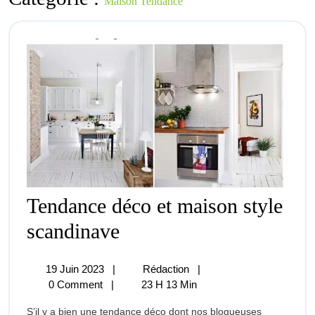
Maison Tendance
Tendance déco et maison style
Tendance
scandinave
Déco
Et
Maison
19
Tendance
19 Juin 2023
|
Rédaction
|
Style
Juin
Déco
0 Comment
|
23 H 13 Min
Scandinave
2023
Et
S’il y a bien une tendance déco dont nos blogueuses
Maison