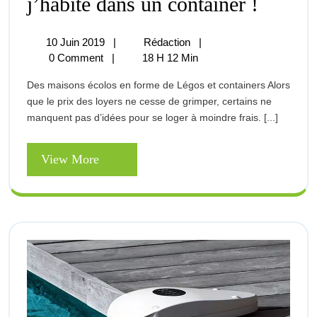
j’habite dans un container !
Dans
Un
Container
10
J’habite
10 Juin 2019
|
Rédaction
|
!
Juin
Dans
0 Comment
|
18 H 12 Min
2019
Un
Des maisons écolos en forme de Légos et containers Alors
Container
que le prix des loyers ne cesse de grimper, certains ne
!
manquent pas d’idées pour se loger à moindre frais. [...]
View
View More
More