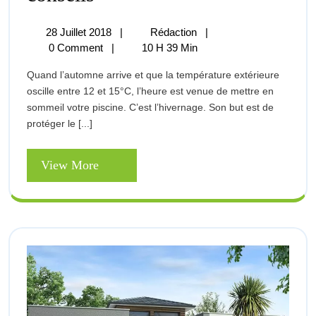
De
La
Piscine
28
L’hivernage
28 Juillet 2018
|
Rédaction
|
:
Juillet
De
0 Comment
|
10 H 39 Min
Conseils
2018
La
Quand l’automne arrive et que la température extérieure
Piscine
oscille entre 12 et 15°C, l’heure est venue de mettre en
:
sommeil votre piscine. C’est l’hivernage. Son but est de
Conseils
protéger le [...]
View
View More
More