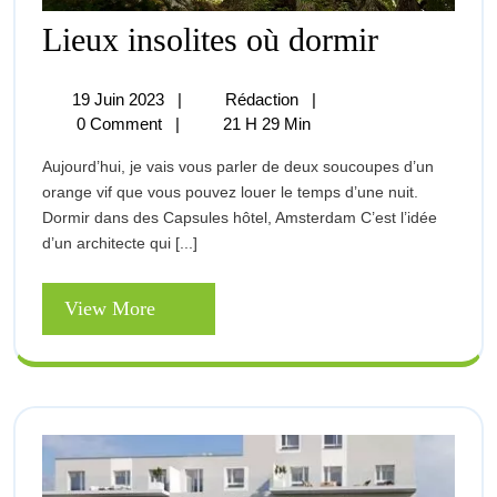
Lieux
Lieux insolites où dormir
Insolites
Où
Dormir
19
Lieux
19 Juin 2023
|
Rédaction
|
Juin
Insolites
0 Comment
|
21 H 29 Min
2023
Où
Aujourd’hui, je vais vous parler de deux soucoupes d’un
Dormir
orange vif que vous pouvez louer le temps d’une nuit.
Dormir dans des Capsules hôtel, Amsterdam C’est l’idée
d’un architecte qui [...]
View
View More
More