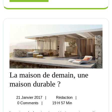
More
La maison de demain, une
La
maison durable ?
Maison
De
Demain,
21
La
21 Janvier 2017
|
Rédaction
|
Une
Janvier
Maison
0 Comments
|
19 H 57 Min
Maison
2017
De
Durable