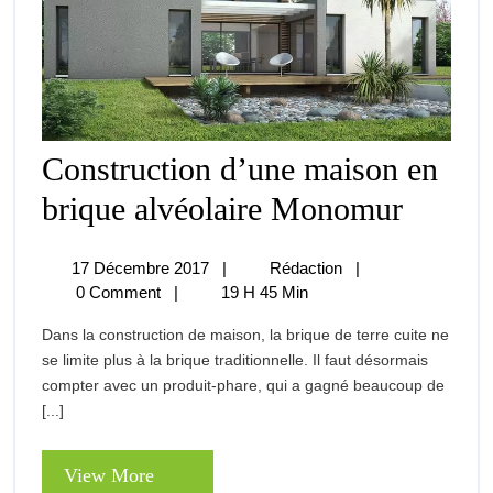
Construction d’une maison en
Construction
brique alvéolaire Monomur
D’une
Maison
En
17
Construction
17 Décembre 2017
|
Rédaction
|
Brique
Décembre
D’une
0 Comment
|
19 H 45 Min
Alvéolaire
2017
Maison
Monomur
Dans la construction de maison, la brique de terre cuite ne
En
se limite plus à la brique traditionnelle. Il faut désormais
Brique
compter avec un produit-phare, qui a gagné beaucoup de
Alvéolaire
[...]
Monomur
View
View More