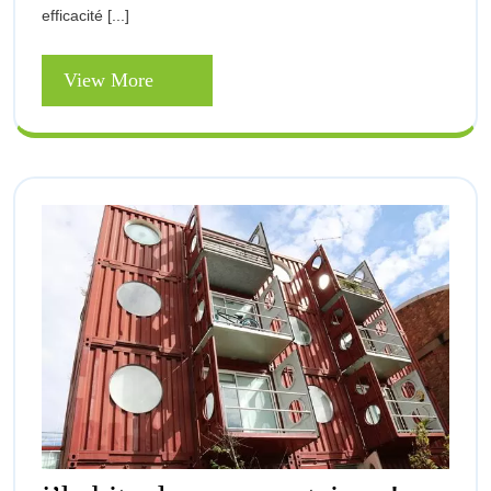
efficacité [...]
Pour
Les
Villes
View
View More
More
J’habite