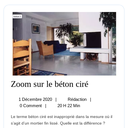
Zoom
Zoom sur le béton ciré
Sur
Le
Béton
1
Zoom
1 Décembre 2020
|
Rédaction
|
Ciré
Décembre
Sur
0 Comment
|
20 H 22 Min
2020
Le
Le terme béton ciré est inapproprié dans la mesure où il
Béton
s’agit d’un mortier fin lissé. Quelle est la différence ?
Ciré