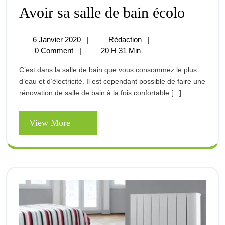
Avoir
Avoir sa salle de bain écolo
Sa
Salle
De
6
Avoir
6 Janvier 2020
|
Rédaction
|
Bain
Janvier
Sa
0 Comment
|
20 H 31 Min
Écolo
2020
Salle
C’est dans la salle de bain que vous consommez le plus
De
d’eau et d’électricité. Il est cependant possible de faire une
Bain
rénovation de salle de bain à la fois confortable [...]
Écolo
View
View More
More