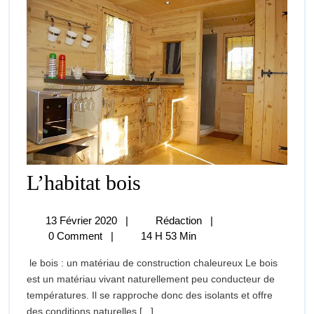
L’habitat
L’habitat bois
Bois
13
L’habitat
13 Février 2020
|
Rédaction
|
Février
Bois
0 Comment
|
14 H 53 Min
2020
le bois : un matériau de construction chaleureux Le bois
est un matériau vivant naturellement peu conducteur de
températures. Il se rapproche donc des isolants et offre
des conditions naturelles [...]