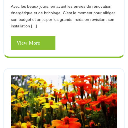
2022
Et
Radiateur
Avec les beaux jours, en avant les envies de rénovation
Pourquoi
À
énergétique et de bricolage. C’est le moment pour alléger
Pas
Inertie
son budget et anticiper les grands froids en revisitant son
?
Un
installation [...]
Radiateur
À
Inertie
View
View More
?
More