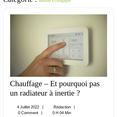
Maison Écologique
Chauffage – Et pourquoi pas
Chauffage
un radiateur à inertie ?
–
Et
Pourquoi
4
Chauffage
4 Juillet 2022
|
Rédaction
|
Pas
Juillet
–
0 Comment
|
0 H 04 Min
Un