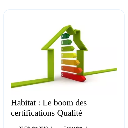
Habitat : Le boom des
Habitat
certifications Qualité
:
Le
Boom
22
Habitat