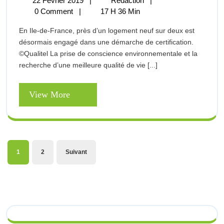
22 Février 2019
|
Rédaction
|
Des
Février
:
0 Comment
|
17 H 36 Min
Certifications
2019
Le
Qualité
En Ile-de-France, près d’un logement neuf sur deux est
Boom
désormais engagé dans une démarche de certification.
Des
©Qualitel La prise de conscience environnementale et la
Certifications
recherche d’une meilleure qualité de vie [...]
Qualité
View
View More
More
Pagination
1
2
Suivant
des
publications