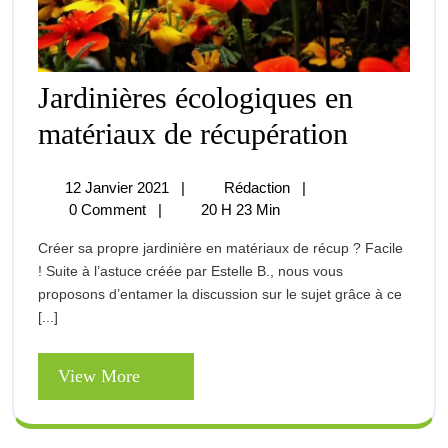
Jardinières écologiques en
Jardinières
matériaux de récupération
Écologiques
En
Matériaux
12
Jardinières
12 Janvier 2021
|
Rédaction
|
De
Janvier
Écologiques
0 Comment
|
20 H 23 Min
Récupération
2021
En
Créer sa propre jardinière en matériaux de récup ? Facile
Matériaux
! Suite à l’astuce créée par Estelle B., nous vous
De
proposons d’entamer la discussion sur le sujet grâce à ce
Récupération
[...]
View
View More
More