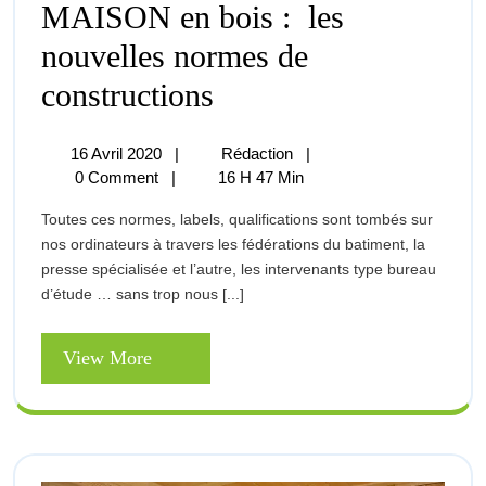
MAISON en bois : les
nouvelles normes de
MAISON
constructions
En
Bois
:
16
MAISON
16 Avril 2020
|
Rédaction
|
Les
Avril
En
0 Comment
|
16 H 47 Min
Nouvelles
2020
Bois
Normes
Toutes ces normes, labels, qualifications sont tombés sur
:
De
nos ordinateurs à travers les fédérations du batiment, la
Les
Constructions
presse spécialisée et l’autre, les intervenants type bureau
Nouvelles
d’étude … sans trop nous [...]
Normes
De
Constructions
View
View More
More