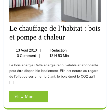
Le chauffage de l’habitat : bois
Le
et pompe à chaleur
Chauffage
De
L’habitat
13
Le
13 Août 2019
|
Rédaction
|
:
Août
Chauffage
0 Comment
|
13 H 53 Min
Bois
2019
De
Et
Le bois énergie Cette énergie renouvelable et abondante
L’habitat
Pompe
peut être disponible localement. Elle est neutre au regard
:
À
de l’effet de serre : en brûlant, le bois émet le CO2 qu’il
Chaleur
Bois
[...]
Et
Pompe
À
View
View More
Chaleur
More