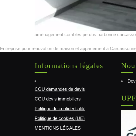
aménagement combles perdus narbonne carcass
Entreprise pour rénovation de maison et appartement à Carcassonne
Informations légales
Nous
Deve
CGU demandes de devis
UPF
CGU devis immobiliers
Politique de confidentialité
Politique de cookies (UE)
MENTIONS LÉGALES