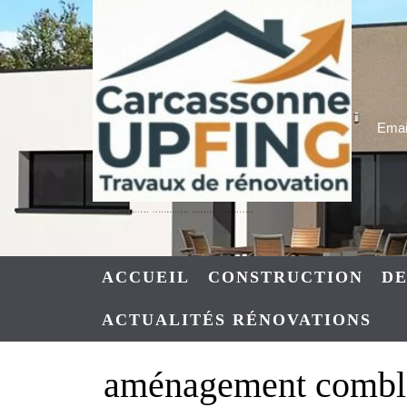
Skip
to
content
Email
UPFING : RENOVATIONS CONSTRUCTIONS NARBONNE – CARCASSONNE
ACCUEIL
CONSTRUCTION
DE
ACTUALITÉS RÉNOVATIONS
aménagement comble