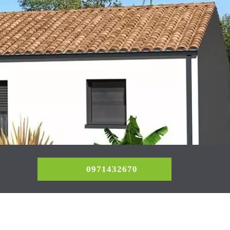
0971432670
0971432670