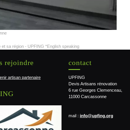
onne
 et sa région - UPFING *English speaking
 rejoindre
contact
nir artisan partenaire
UPFING
Devis Artisans rénovation
6 rue Georges Clemenceau,
ING
11000 Carcassonne
mail :
info@upfing.org