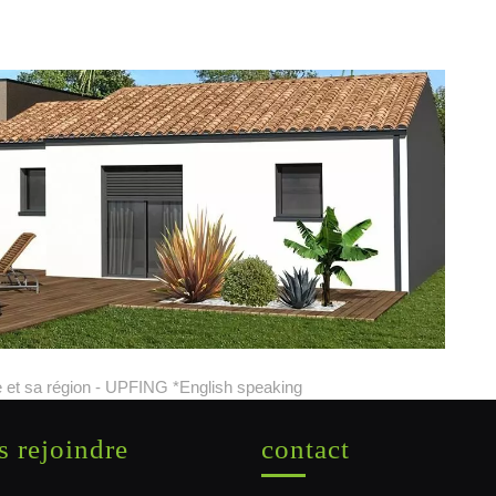
 et sa région - UPFING *English speaking
 rejoindre
contact