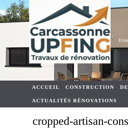
Skip
to
content
Email
UPFING : RENOVATIONS CONSTRUCTIONS NARBONNE – CARCASSONNE
ACCUEIL
CONSTRUCTION
DE
ACTUALITÉS RÉNOVATIONS
cropped-artisan-cons