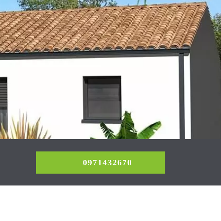
0971432670
0971432670