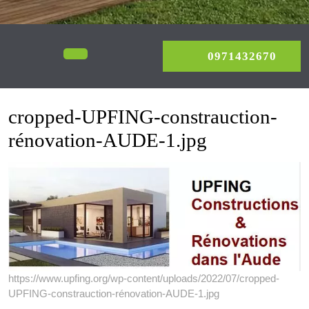
0971
Open
0971432670
Menu
cropped-UPFING-constrauction-
rénovation-AUDE-1.jpg
https://www.upfing.org/wp-content/uploads/2022/07/cropped-
UPFING-constrauction-rénovation-AUDE-1.jpg