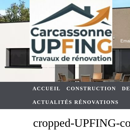
Skip
to
content
Email
UPFING : RENOVATIONS CONSTRUCTIONS NARBONNE – CARCASSONNE
ACCUEIL
CONSTRUCTION
DE
ACTUALITÉS RÉNOVATIONS
cropped-UPFING-con