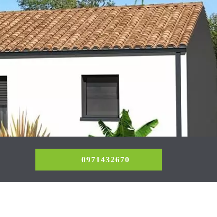
0971432670
0971432670