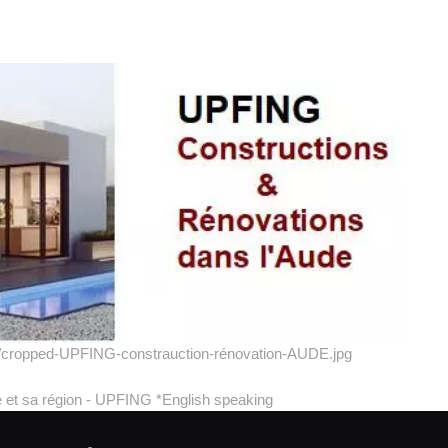
07/cropped-UPFING-constrauction-rénovation-AUDE.jpg
 et sa région - UPFING *English speaking