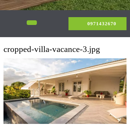
0971
Open
0971432670
Menu
cropped-villa-vacance-3.jpg