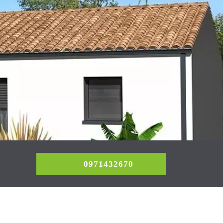
0971432670
0971432670