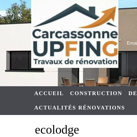
Skip
to
content
Email
UPFING : RENOVATIONS CONSTRUCTIONS NARBONNE – CARCASSONNE
ACCUEIL
CONSTRUCTION
DE
ACTUALITÉS RÉNOVATIONS
ecolodge