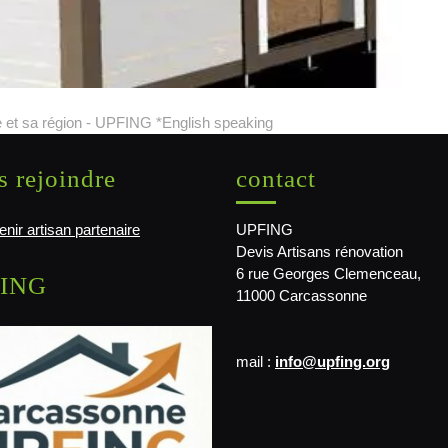
 et sa région - UPFING *English speaking
 rejoindre
contact
nir artisan partenaire
UPFING
Devis Artisans rénovation
6 rue Georges Clemenceau,
ING
11000 Carcassonne
mail :
info@upfing.org