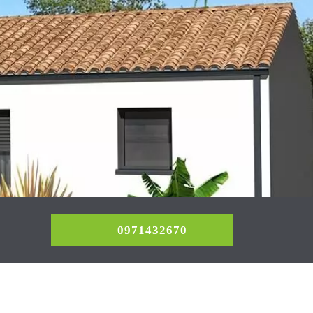
0971432670
0971432670