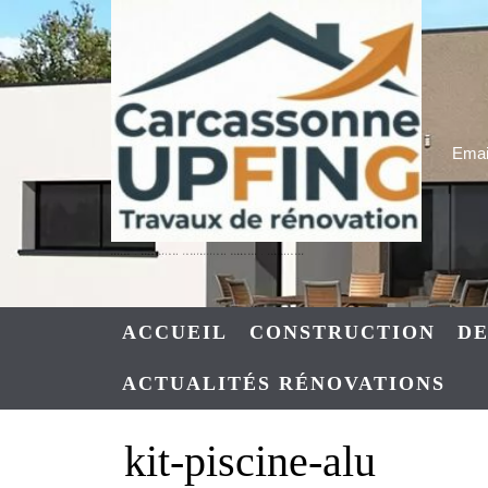
Skip
to
content
Email
UPFING : RENOVATIONS CONSTRUCTIONS NARBONNE – CARCASSONNE
ACCUEIL
CONSTRUCTION
DE
ACTUALITÉS RÉNOVATIONS
kit-piscine-alu