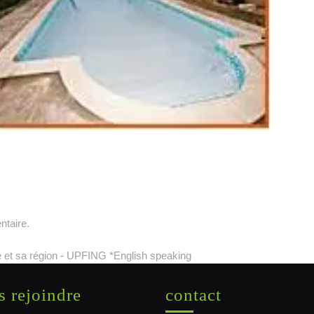
ntaire.
 et sa région - UPFING *English speaking
 rejoindre
contact