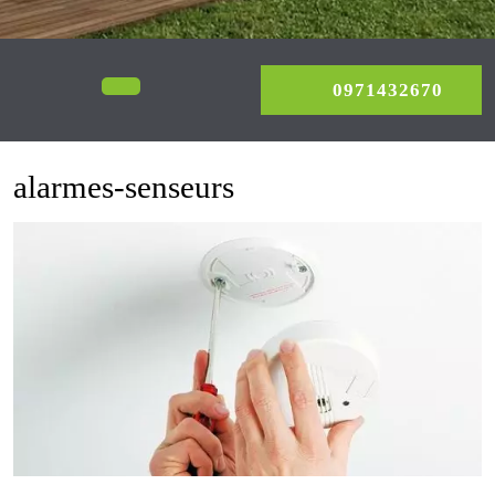
0971
Open
0971432670
Menu
alarmes-senseurs