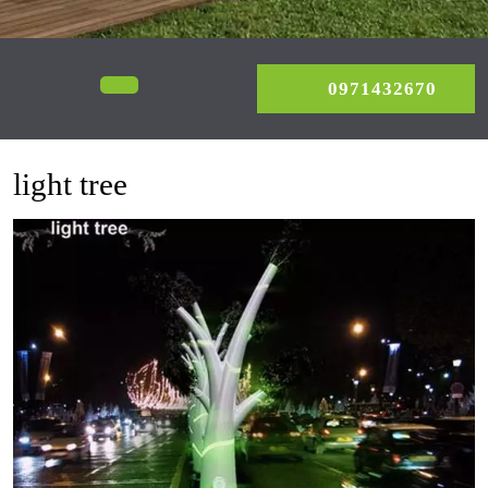
0971
Open
0971432670
Menu
light tree