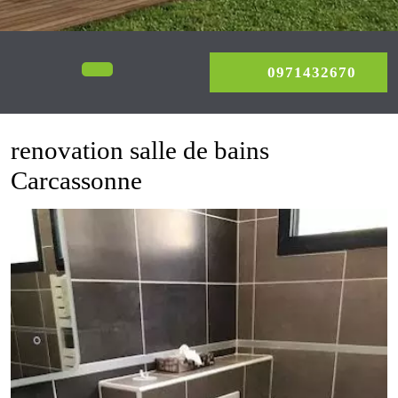
0971
Open
0971432670
Menu
renovation salle de bains
Carcassonne