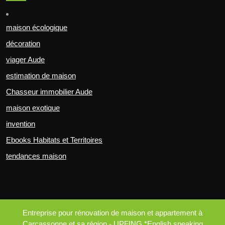
maison écologique
décoration
viager Aude
estimation de maison
Chasseur immobilier Aude
maison exotique
invention
Ebooks Habitats et Territoires
tendances maison
Entreprise pour rénovation de maison et appartement à
Carcassonne et sa région - UPFING *English speaking