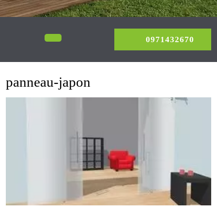
0971
Open
0971432670
Menu
panneau-japon