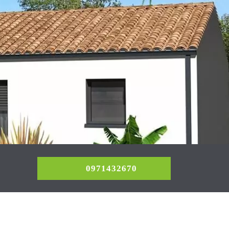
0971432670
0971432670