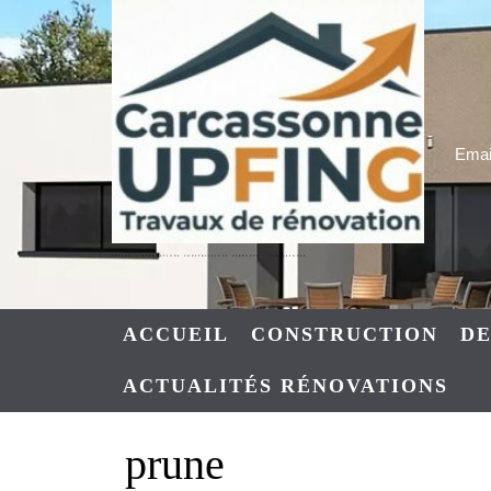
Skip
to
content
Email
UPFING : RENOVATIONS CONSTRUCTIONS NARBONNE – CARCASSONNE
ACCUEIL
CONSTRUCTION
DE
ACTUALITÉS RÉNOVATIONS
prune