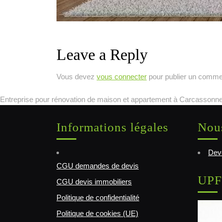
Leave a Reply
Vous devez
vous connecter
pour publier un comme
Entreprise pour rénovation de maison et appartement à Carcassonne
Informations légales
Nous
Deve
CGU demandes de devis
UPF
CGU devis immobiliers
Politique de confidentialité
Politique de cookies (UE)