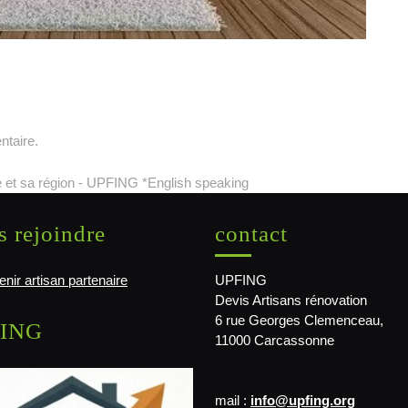
ntaire.
 et sa région - UPFING *English speaking
 rejoindre
contact
nir artisan partenaire
UPFING
Devis Artisans rénovation
6 rue Georges Clemenceau,
ING
11000 Carcassonne
mail :
info@upfing.org