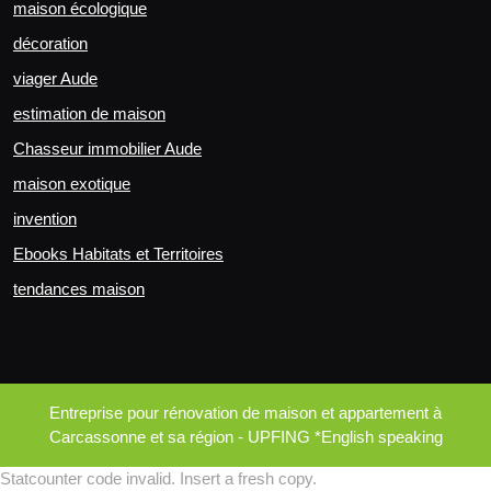
maison écologique
décoration
viager Aude
estimation de maison
Chasseur immobilier Aude
maison exotique
invention
Ebooks Habitats et Territoires
tendances maison
Entreprise pour rénovation de maison et appartement à
Carcassonne et sa région - UPFING *English speaking
Statcounter code invalid. Insert a fresh copy.