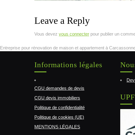
Leave a Reply
Vous devez
vous connecter
pour publier un comme
Entreprise pour rénovation de maison et appartement à Carcassonne
Informations légales
Nous
Deve
CGU demandes de devis
UPF
CGU devis immobiliers
Politique de confidentialité
Politique de cookies (UE)
MENTIONS LÉGALES