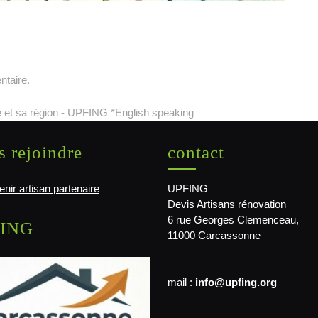
ntaire.
 et sa région - UPFING *English speaking
 rejoindre
contact
nir artisan partenaire
UPFING
Devis Artisans rénovation
6 rue Georges Clemenceau,
ING
11000 Carcassonne
mail :
info@upfing.org