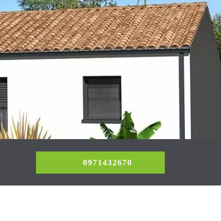
0971432670
0971432670