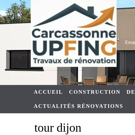
Skip
to
content
Email
UPFING : RENOVATIONS CONSTRUCTIONS NARBONNE – CARCASSONNE
ACCUEIL
CONSTRUCTION
DE
ACTUALITÉS RÉNOVATIONS
tour dijon