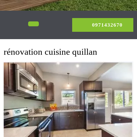
0971
Open
0971432670
Menu
rénovation cuisine quillan