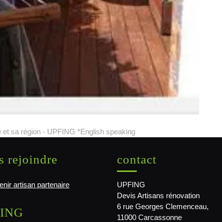
 et sa région - UPFING *English speaking
 rejoindre
contact
nir artisan partenaire
UPFING
Devis Artisans rénovation
6 rue Georges Clemenceau,
ING
11000 Carcassonne