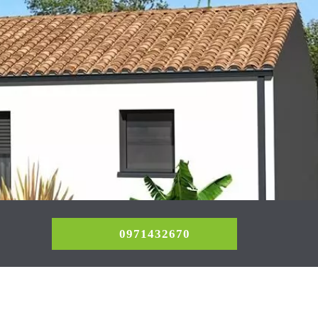
0971432670
0971432670