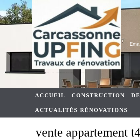
Skip
to
content
Email
UPFING : RENOVATIONS CONSTRUCTIONS NARBONNE – CARCASSONNE
ACCUEIL
CONSTRUCTION
DE
ACTUALITÉS RÉNOVATIONS
vente appartement t