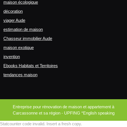
maison écologique
décoration
viager Aude
estimation de maison
Chasseur immobilier Aude
maison exotique
invention
Ebooks Habitats et Territoires
tendances maison
Entreprise pour rénovation de maison et appartement à
Carcassonne et sa région - UPFING *English speaking
Statcounter code invalid. Insert a fresh copy.