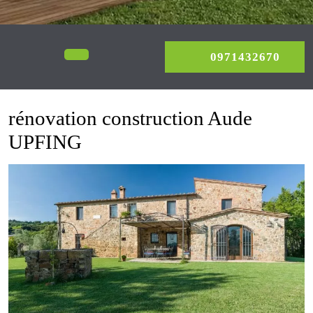
0971
Open
0971432670
Menu
rénovation construction Aude
UPFING