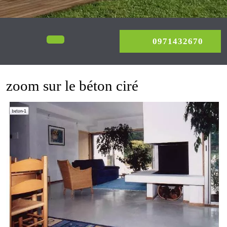
0971
Open
0971432670
Menu
zoom sur le béton ciré