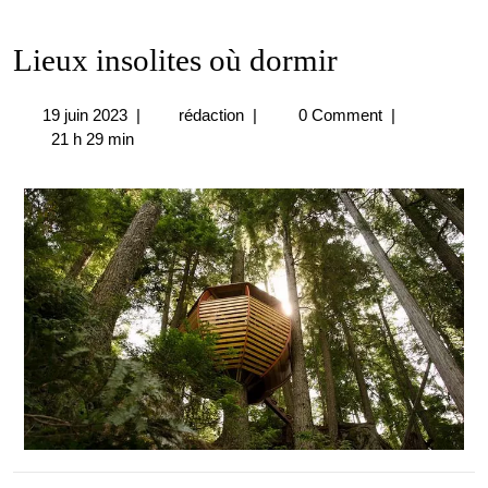
Lieux insolites où dormir
19
Lieux
19 juin 2023
|
rédaction
|
0 Comment
|
juin
insolites
21 h 29 min
2023
où
dormir