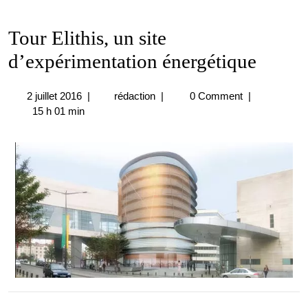
Tour Elithis, un site
d’expérimentation énergétique
2
Tour
2 juillet 2016
|
rédaction
|
0 Comment
|
juillet
Elithis,
15 h 01 min
2016
un
site
d’expérimentation
énergétique