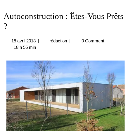
Autoconstruction : Êtes-Vous Prêts
?
18
Autoconstruction
18 avril 2018
|
rédaction
|
0 Comment
|
avril
:
18 h 55 min
2018
Êtes-
Vous
Prêts
?