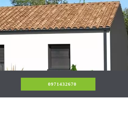
0971432670
0971432670