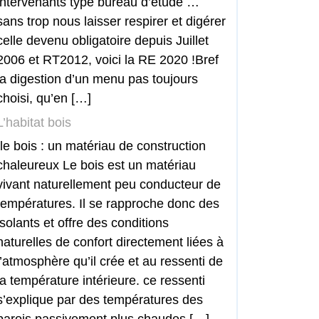
intervenants type bureau d’étude …
sans trop nous laisser respirer et digérer
celle devenu obligatoire depuis Juillet
2006 et RT2012, voici la RE 2020 !Bref
la digestion d’un menu pas toujours
choisi, qu’en […]
L’habitat bois
le bois : un matériau de construction
chaleureux Le bois est un matériau
vivant naturellement peu conducteur de
températures. Il se rapproche donc des
isolants et offre des conditions
naturelles de confort directement liées à
l’atmosphère qu’il crée et au ressenti de
la température intérieure. ce ressenti
s’explique par des températures des