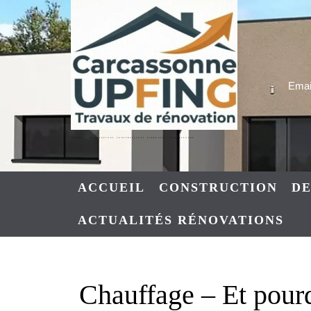
Skip
to
content
Email
UPFING : RENOVATIONS CONSTRUCTIONS NARBONNE – CARCASSONNE
ACCUEIL
CONSTRUCTION
DE
ACTUALITÉS RÉNOVATIONS
Chauffage – Et pourq