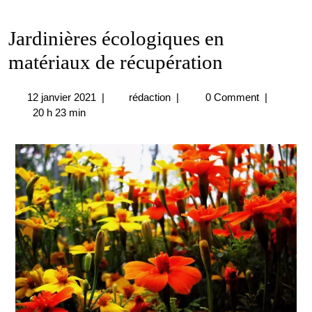
Jardinières écologiques en
matériaux de récupération
12
Jardinières
12 janvier 2021
|
rédaction
|
0 Comment
|
janvier
écologiques
20 h 23 min
2021
en
matériaux
de
récupération