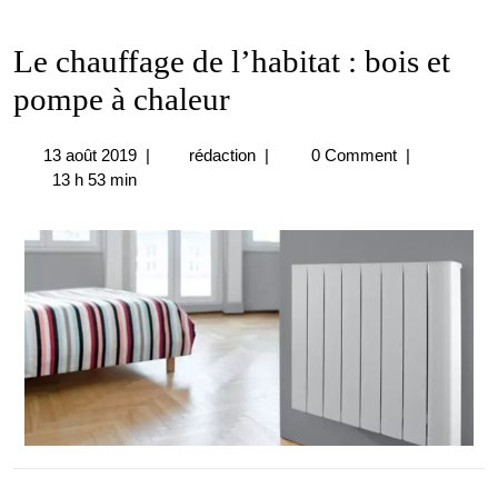
Le chauffage de l’habitat : bois et
pompe à chaleur
13
Le
13 août 2019
|
rédaction
|
0 Comment
|
août
chauffage
13 h 53 min
2019
de
l’habitat
:
bois
et
pompe
à
chaleur