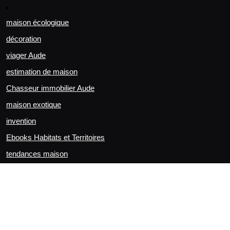
maison écologique
décoration
viager Aude
estimation de maison
Chasseur immobilier Aude
maison exotique
invention
Ebooks Habitats et Territoires
tendances maison
Entreprise pour rénovation de maison et appartement à
Carcassonne et sa région - UPFING *English speaking