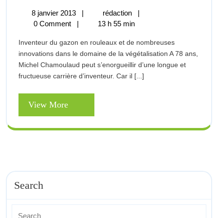
végétal
8
mur
8 janvier 2013
|
rédaction
|
:
janvier
végétal
0 Comment
|
13 h 55 min
2013
:
zoom
Inventeur du gazon en rouleaux et de nombreuses
zoom
sur
innovations dans le domaine de la végétalisation A 78 ans,
sur
Michel Chamoulaud peut s’enorgueillir d’une longue et
l’Inventeur
l’Inventeur
fructueuse carrière d’inventeur. Car il [...]
du
du
gazon
en
View
View More
gazon
rouleaux
More
en
rouleaux
Search
Search