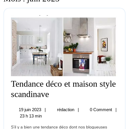
Tendance déco et maison style
Tendance
scandinave
déco
19
Tendance
19 juin 2023
|
rédaction
|
0 Comment
|
et
juin
déco
23 h 13 min
2023
et
maison
S’il y a bien une tendance déco dont nos blogueuses
maison