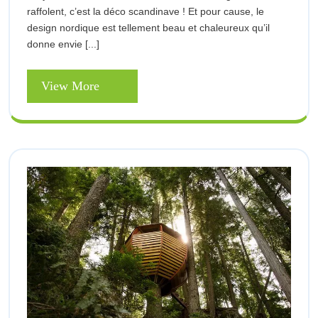
style
raffolent, c’est la déco scandinave ! Et pour cause, le
style
design nordique est tellement beau et chaleureux qu’il
scandinave
scandinave
donne envie [...]
View
View More
More