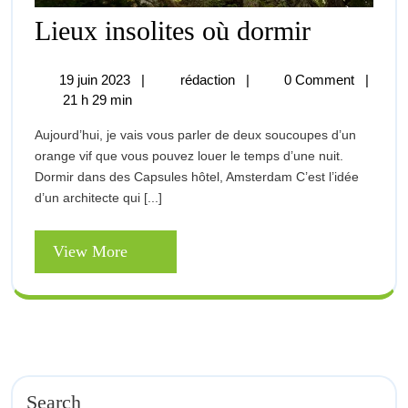
Lieux
Lieux insolites où dormir
insolites
19
Lieux
19 juin 2023
|
rédaction
|
0 Comment
|
où
juin
insolites
21 h 29 min
2023
où
dormir
Aujourd’hui, je vais vous parler de deux soucoupes d’un
dormir
orange vif que vous pouvez louer le temps d’une nuit.
Dormir dans des Capsules hôtel, Amsterdam C’est l’idée
d’un architecte qui [...]
View
View More
More
Search