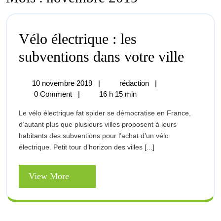
Vélo électrique : les
Vélo
subventions dans votre ville
électr
10
Vélo
10 novembre 2019
|
rédaction
|
:
novembre
électrique
0 Comment
|
16 h 15 min
2019
:
les
Le vélo électrique fat spider se démocratise en France,
les
subve
d’autant plus que plusieurs villes proposent à leurs
subventions
habitants des subventions pour l’achat d’un vélo
dans
dans
électrique. Petit tour d’horizon des villes [...]
votre
ville
votre
View
View More
ville
More