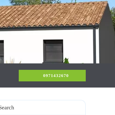
0971432670
0971432670
Search