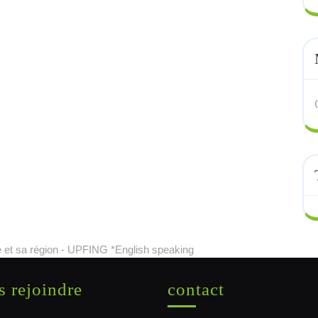
 et sa région - UPFING *English speaking
 rejoindre
contact