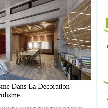
S
fo
isme Dans La Décoration
Conférence
ridisme
: