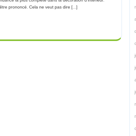
le
re prononcé. Cela ne veut pas dire [...]
Minimalisme
Dans
La
Décoration
D’intérieur
–
Vers
L’Hybridisme