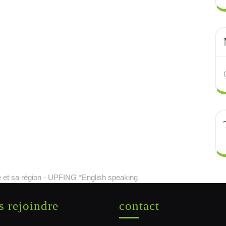
 et sa région - UPFING *English speaking
 rejoindre
contact