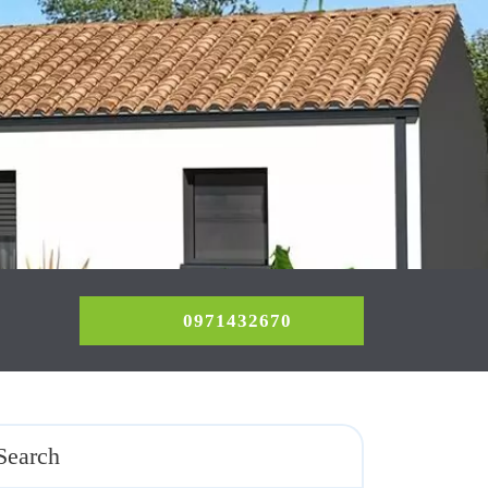
0971432670
0971432670
Search