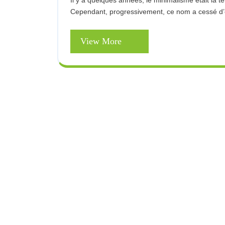
Il y a quelques années, le minimalisme était la tendance la plus complète dans la décoration d’intérieur.
Cependant, progressivement, ce nom a cessé d’êt
View
View More
More