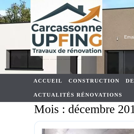
Skip
to
content
Email
UPFING : RENOVATIONS CONSTRUCTIONS NARBONNE – CARCASSONNE
ACCUEIL
CONSTRUCTION
DE
ACTUALITÉS RÉNOVATIONS
Mois :
décembre 20