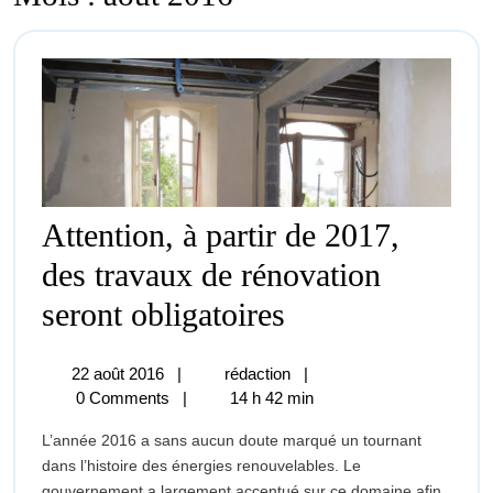
Attention, à partir de 2017,
des travaux de rénovation
Attention,
seront obligatoires
à
22
Attention,
22 août 2016
|
rédaction
|
partir
août
à
0 Comments
|
14 h 42 min
2016
partir
de
L’année 2016 a sans aucun doute marqué un tournant
de
2017,
dans l’histoire des énergies renouvelables. Le
2017,
gouvernement a largement accentué sur ce domaine afin