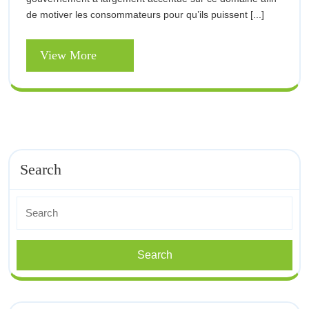
des
des
de motiver les consommateurs pour qu’ils puissent [...]
travaux
travaux
de
rénovation
View
View More
de
seront
More
obligatoires
rénovation
seront
obligatoires
Search
Search
for: