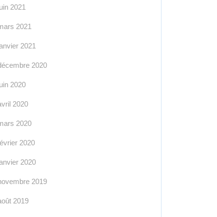
juin 2021
mars 2021
janvier 2021
décembre 2020
juin 2020
endre
avril 2020
mars 2020
ion
ique
février 2020
janvier 2020
novembre 2019
août 2019