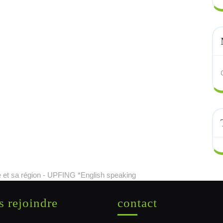
 et sa région - UPFING *English speaking
 rejoindre
contact