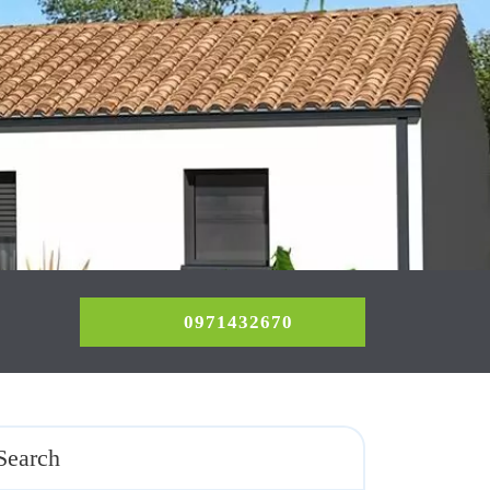
0971432670
0971432670
Search