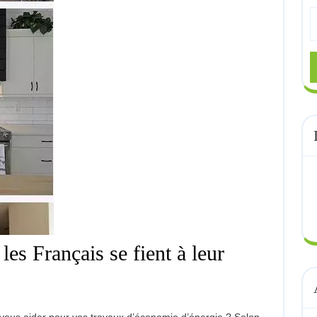
S
fo
es Français se fient à leur