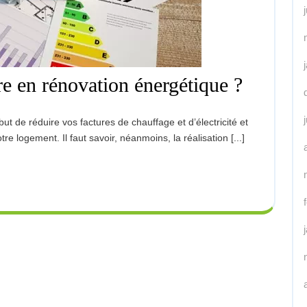
Quels
e en rénovation énergétique ?
travaux
entrepr
 logement. Il faut savoir, néanmoins, la réalisation [...]
en
rénovat
énergét
?