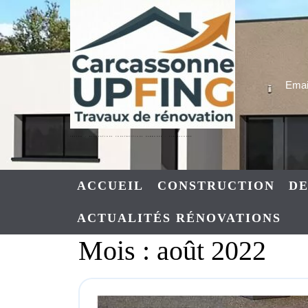
Skip
to
content
Email
UPFING : RENOVATIONS CONSTRUCTIONS NARBONNE – CARCASSONNE
ACCUEIL
CONSTRUCTION
DE
ACTUALITÉS RÉNOVATIONS
Mois :
août 2022