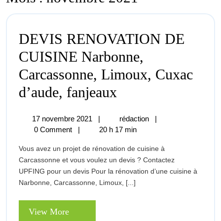
DEVIS RENOVATION DE
CUISINE Narbonne,
Carcassonne, Limoux, Cuxac
DEVIS
d’aude, fanjeaux
RENOVATION
17
DEVIS
17 novembre 2021
|
rédaction
|
DE
novembre
RENOVATION
0 Comment
|
20 h 17 min
2021
DE
CUISINE
Vous avez un projet de rénovation de cuisine à
CUISINE
Narbonne,
Carcassonne et vous voulez un devis ? Contactez
Narbonne,
UPFING pour un devis Pour la rénovation d’une cuisine à
Carcassonne,
Carcassonne,
Narbonne, Carcassonne, Limoux, [...]
Limoux,
Limoux,
Cuxac
d’aude,
View
View More
Cuxac
fanjeaux