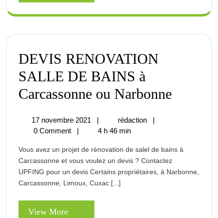
More
d’aude,
fanjeaux
DEVIS RENOVATION
SALLE DE BAINS à
DEVIS
Carcassonne ou Narbonne
RENOV
17
DEVIS
17 novembre 2021
|
rédaction
|
SALLE
novembre
RENOVATION
0 Comment
|
4 h 46 min
2021
SALLE
DE
Vous avez un projet de rénovation de salel de bains à
DE
BAINS
Carcassonne et vous voulez un devis ? Contactez
BAINS
UPFING pour un devis Certains propriétaires, à Narbonne,
à
à
Carcassonne, Limoux, Cuxac [...]
Carcassonne
ou
Carcas
Narbonne
View
View More
ou