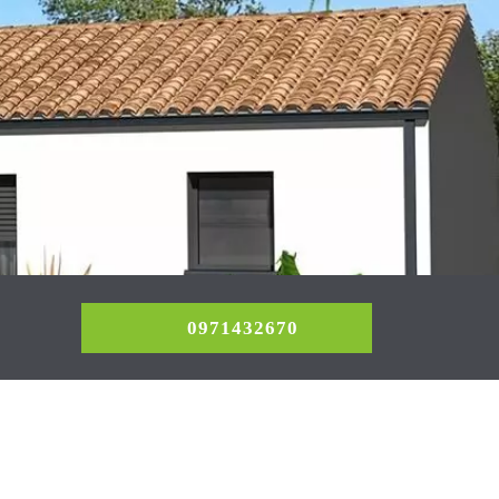
0971432670
0971432670