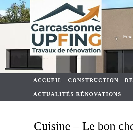
Skip
to
content
Email
UPFING : RENOVATIONS CONSTRUCTIONS NARBONNE – CARCASSONNE
ACCUEIL
CONSTRUCTION
DE
ACTUALITÉS RÉNOVATIONS
Cuisine – Le bon cho