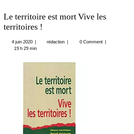
Le territoire est mort Vive les
territoires !
4
Le
4 juin 2020
|
rédaction
|
0 Comment
|
juin
territoire
19 h 29 min
2020
est
mort
Vive
les
territoires
!