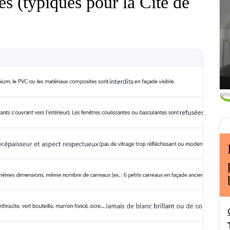
s (typiques pour la Cité de
am