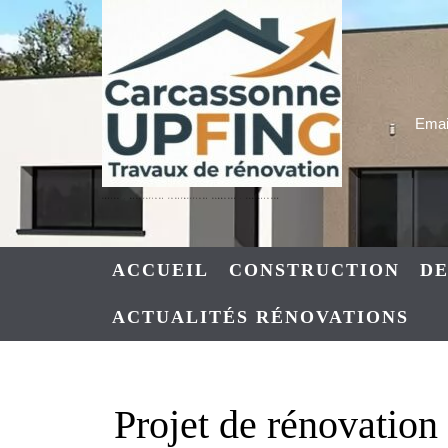
Skip
to
content
Email
UPFING : RENOVATIONS CONSTRUCTIONS NARBONNE – CARCASSONNE
ACCUEIL
CONSTRUCTION
DE
ACTUALITÉS RÉNOVATIONS
Projet de rénovatio