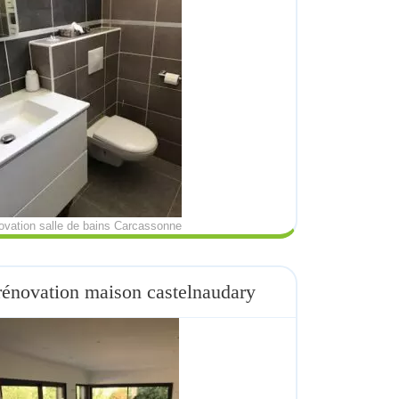
ovation salle de bains Carcassonne
rénovation maison castelnaudary