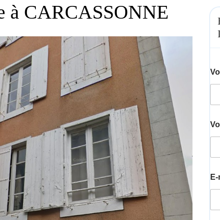
uble à CARCASSONNE
Vo
Vo
E-