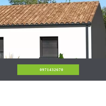
0971432670
0971432670