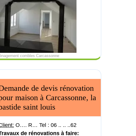
énagement combles Carcassonne
Demande de devis rénovation
pour maison à Carcassonne, la
bastide saint louis
Client:
O…. R… Tel : 06 .. .. ..62
Travaux de rénovations à faire: