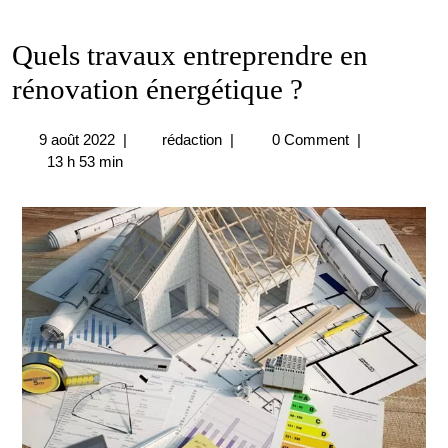
Quels travaux entreprendre en
rénovation énergétique ?
9
Quels
9 août 2022
|
rédaction
|
0 Comment
|
août
travaux
13 h 53 min
2022
entreprendre
en
rénovation
énergétique
?