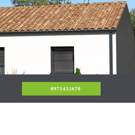
0971432670
0971432670