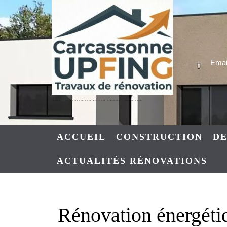
Skip
to
content
Email
UPFING : RENOVATIONS CONSTRUCTIONS NARBONNE – CARCASSONNE
ACCUEIL
CONSTRUCTION
DE
ACTUALITÉS RÉNOVATIONS
Rénovation énergétiq