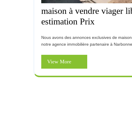
maison à vendre viager l
Maison
estimation Prix
À
Vendre
Viager
Nous avons des annonces exclusives de maisons à vendre en viager dans la région Occitanie, fournies par
Libre
notre agence immobilière partenaire à Narbonne 
Occitanie
Aude
11
View
View More
Estimation
More
Prix