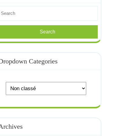
earch
or:
Dropdown Categories
Archives