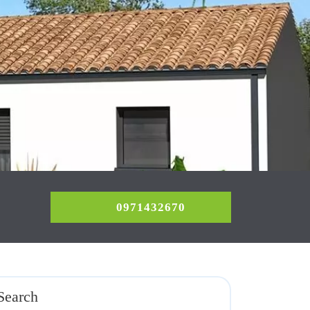
0971432670
0971432670
Search