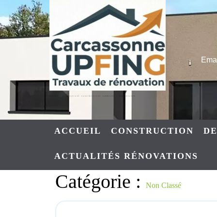
Skip
to
content
Emai
UPFING : RENOVATIONS CONSTRUCTIONS NARBONNE – CARCASSONNE
ACCUEIL
CONSTRUCTION
DE
ACTUALITÉS RÉNOVATIONS
Catégorie :
Non Classé