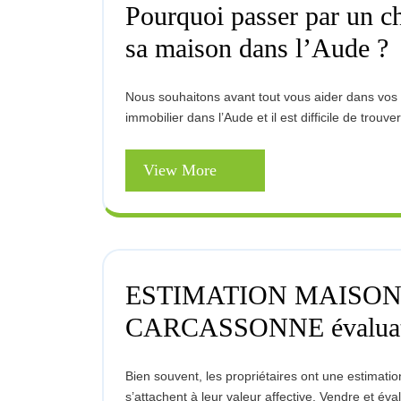
Pourquoi passer par un c
Po
sa maison dans l’Aude ?
Pa
Pa
U
Nous souhaitons avant tout vous aider dans vos démarches. Vous ne connaissez pas forcément le marché
Ch
immobilier dans l’Aude et il est difficile de trouve
Im
Po
Ve
View
View More
S
More
M
D
L
?
ESTIMATION MAISO
CARCASSONNE évaluati
Bien souvent, les propriétaires ont une estimation erronée de la valeur de leurs biens du fait qu’ils
s’attachent à leur valeur affective. Vendre et év