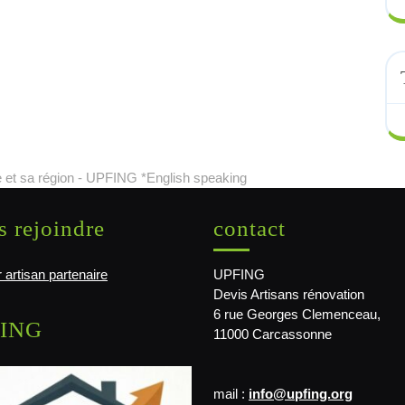
 et sa région - UPFING *English speaking
 rejoindre
contact
 artisan partenaire
UPFING
Devis Artisans rénovation
6 rue Georges Clemenceau,
ING
11000 Carcassonne
mail :
info@upfing.org