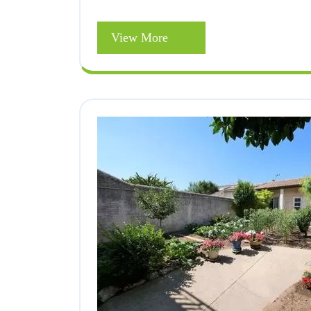
View
View More
More