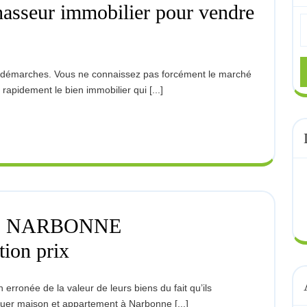
hasseur immobilier pour vendre
S
urquoi
F
sser
r
n
asseur
r rapidement le bien immobilier qui [...]
mobilier
ur
ndre
a
aison
ans
’Aude
N NARBONNE
ESTIMATION
on prix
MAISON
NARBONNE
CARCASSONNE
Évaluation
aluer maison et appartement à Narbonne [...]